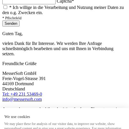
Captcha
*
*
Ich willige in die Verarbeitung und Nutzung meiner Daten zu
den o.g. Zwecken ein.
* Pflichtfeld
Senden
Guten Tag,
vielen Dank für Ihr Interesse. Wir werden Ihre Anfrage
schnellstmöglich bearbeiten und uns mit Ihnen in Verbindung
setzen.
Freundliche Grüße
MesserSoft GmbH
Freie-Vogel-Strasse 391
44169 Dortmund
Deutschland
Tel: +49 231 53469-0
info@messersoft.com
An error has occured while submitting the form. Please try again
later.
We use cookies
We may place these for analysis of our visitor data, to improve our website, show
personalised content and to give you a great website experience. For more information