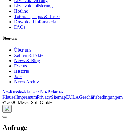
Lizenzaktivierung
Lizenzaktualisierung
Hotline
Tutorials, Tipps & Tricks
Download Infomaterial
FAQs
Über uns
Über uns
Zahlen & Fakten
News & Blog
Events
Historie
Jobs
News Archiv
No-Russia-Klausel/ No-Belarus-
Klausel
Impressum
Privacy
Sitemap
EULA
Geschäftsbedingungem
© 2026 MesserSoft GmbH
Anfrage