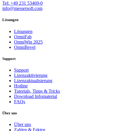
Tel: +49 231 53469-0
info@messersoft.com
Lösungen
Lösungen
OmniFab
OmniWin 2025
OmniBevel
Support
Support
Lizenzaktivierung
Lizenzaktualisierung
Hotline
Tutorials, Tipps & Tricks
Download Infomaterial
FAQs
Über uns
Über uns
Zahlen & Fakten