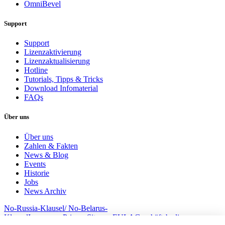
OmniBevel
Support
Support
Lizenzaktivierung
Lizenzaktualisierung
Hotline
Tutorials, Tipps & Tricks
Download Infomaterial
FAQs
Über uns
Über uns
Zahlen & Fakten
News & Blog
Events
Historie
Jobs
News Archiv
No-Russia-Klausel/ No-Belarus-
Klausel
Impressum
Privacy
Sitemap
EULA
Geschäftsbedingungem