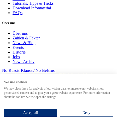
Tutorials, Tipps & Tricks
Download Infomaterial
FAQs
Über uns
Über uns
Zahlen & Fakten
News & Blog
Events
Historie
Jobs
News Archiv
No-Russia-Klausel/ No-Belarus-
Klausel
Impressum
Privacy
Sitemap
EULA
Geschäftsbedingungem
© 2026 MesserSoft GmbH
We use cookies
We may place these for analysis of our visitor data, to improve our website, show
personalised content and to give you a great website experience. For more information
about the cookies we use open the settings.
Search for
Accept all
Deny