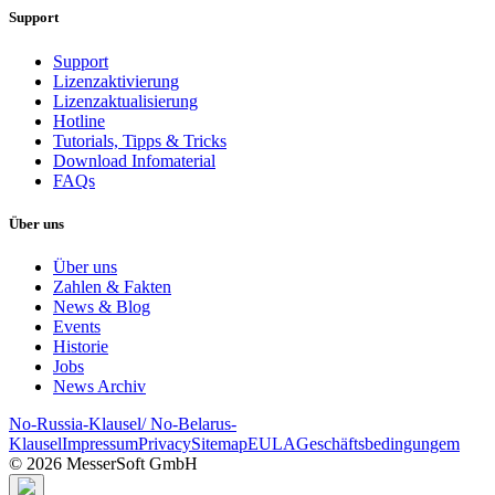
Support
Support
Lizenzaktivierung
Lizenzaktualisierung
Hotline
Tutorials, Tipps & Tricks
Download Infomaterial
FAQs
Über uns
Über uns
Zahlen & Fakten
News & Blog
Events
Historie
Jobs
News Archiv
No-Russia-Klausel/ No-Belarus-
Klausel
Impressum
Privacy
Sitemap
EULA
Geschäftsbedingungem
© 2026 MesserSoft GmbH