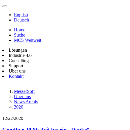
English
Deutsch
Home
Suche
MCS Weltweit
Lösungen
Industrie 4.0
Consulting
Support
Über uns
Kontakt
MesserSoft
Über uns
News Archiv
2020
12/22/2020
Goodbye 2020: Zeit für ein „Danke“