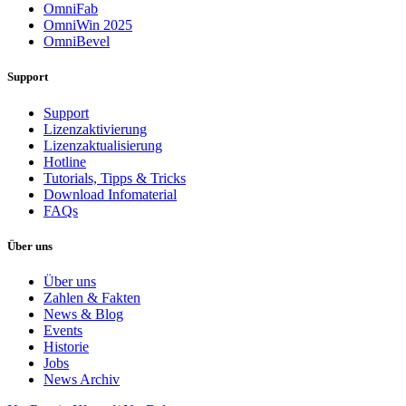
OmniFab
OmniWin 2025
OmniBevel
Support
Support
Lizenzaktivierung
Lizenzaktualisierung
Hotline
Tutorials, Tipps & Tricks
Download Infomaterial
FAQs
Über uns
Über uns
Zahlen & Fakten
News & Blog
Events
Historie
Jobs
News Archiv