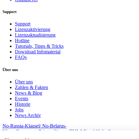
Support
Support
Lizenzaktivierung
Lizenzaktualisierung
Hotline
Tutorials, Tipps & Tricks
Download Infomaterial
FAQs
Über uns
Über uns
Zahlen & Fakten
News & Blog
Events
Historie
Jobs
News Archiv
No-Russia-Klausel/ No-Belarus-
Klausel
Impressum
Privacy
Sitemap
EULA
Geschäftsbedingungem
© 2026 MesserSoft GmbH