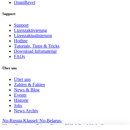
OmniBevel
Support
Support
Lizenzaktivierung
Lizenzaktualisierung
Hotline
Tutorials, Tipps & Tricks
Download Infomaterial
FAQs
Über uns
Über uns
Zahlen & Fakten
News & Blog
Events
Historie
Jobs
News Archiv
No-Russia-Klausel/ No-Belarus-
Klausel
Impressum
Privacy
Sitemap
EULA
Geschäftsbedingungem