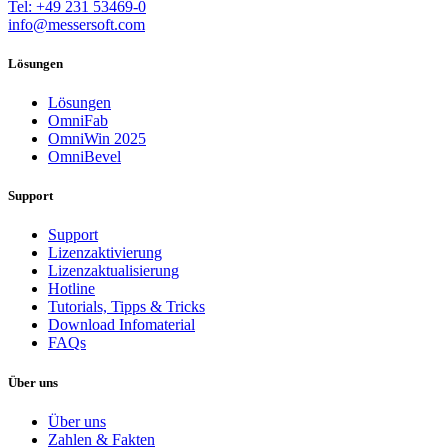
Tel: +49 231 53469-0
info@messersoft.com
Lösungen
Lösungen
OmniFab
OmniWin 2025
OmniBevel
Support
Support
Lizenzaktivierung
Lizenzaktualisierung
Hotline
Tutorials, Tipps & Tricks
Download Infomaterial
FAQs
Über uns
Über uns
Zahlen & Fakten