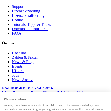
Support
Lizenzaktivierung
Lizenzaktualisierung
Hotline
Tutorials, Tipps & Tricks
Download Infomaterial
FAQs
Über uns
Über uns
Zahlen & Fakten
News & Blog
Events
Historie
Jobs
News Archiv
No-Russia-Klausel/ No-Belarus-
Klausel
Impressum
Privacy
Sitemap
EULA
Geschäftsbedingungem
© 2026 MesserSoft GmbH
We use cookies
We may place these for analysis of our visitor data, to improve our website, show
personalised content and to give you a great website experience. For more information