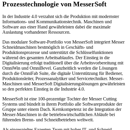
Prozesstechnologie von MesserSoft
In der Industrie 4.0 verzahnt sich die Produktion mit modernster
Informations- und Kommunikationstechnik. Maschinen und
Software aus einer Hand gewährleisten dabei die maximale
Auslastung vorhandener Ressourcen.
Das modulare Software-Portfolio von MesserSoft integriert Messer
Schneidmaschinen bestmöglich in Geschäfts- und
Produktionsprozesse und unterstützt die Schlüsselfunktionen
während des gesamten Arbeitsablaufes. Der Einstieg in die
Digitalisierung erfolgt traditionell über die Arbeitsvorbereitung mit
OmniWin und OmniBevel. Ganzheitlich werden die Lösungen
durch die OmniFab Suite, die digitale Unterstützung für Bediener,
Produktionsleiter, Prozessanalytiker und Servicetechniker. Messer-
Maschinen und MesserSoft Digitalisierungslösungen gewährleisten
so den perfekten Einstieg in die Industrie 4.0.
MesserSoft ist eine 100-prozentige Tochter der Messer Cutting
Systems und bündelt in ihrem Portfolio alle Softwareprodukte der
Gruppe unter einem Dach. Kernkompetenz ist die Integration der
Messer-Maschinen in die betriebswirtschaftlichen Abläufe bei
führenden Brenn- und Schneidbetrieben weltweit.
Als eingespieltes Experten-Team mit hoher IT- und Schneid-