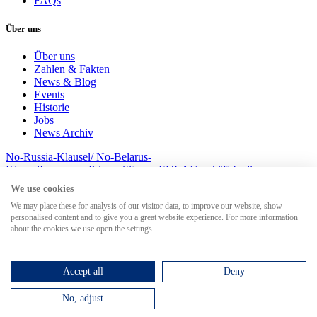
FAQs
Über uns
Über uns
Zahlen & Fakten
News & Blog
Events
Historie
Jobs
News Archiv
No-Russia-Klausel/ No-Belarus-
Klausel
Impressum
Privacy
Sitemap
EULA
Geschäftsbedingungem
© 2026 MesserSoft GmbH
We use cookies
We may place these for analysis of our visitor data, to improve our website, show
personalised content and to give you a great website experience. For more information
about the cookies we use open the settings.
Search for
Accept all
Deny
No, adjust
MCS weltweit