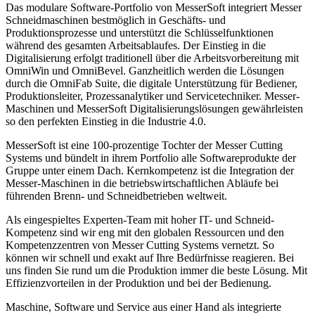
Das modulare Software-Portfolio von MesserSoft integriert Messer
Schneidmaschinen bestmöglich in Geschäfts- und
Produktionsprozesse und unterstützt die Schlüsselfunktionen
während des gesamten Arbeitsablaufes. Der Einstieg in die
Digitalisierung erfolgt traditionell über die Arbeitsvorbereitung mit
OmniWin und OmniBevel. Ganzheitlich werden die Lösungen
durch die OmniFab Suite, die digitale Unterstützung für Bediener,
Produktionsleiter, Prozessanalytiker und Servicetechniker. Messer-
Maschinen und MesserSoft Digitalisierungslösungen gewährleisten
so den perfekten Einstieg in die Industrie 4.0.
MesserSoft ist eine 100-prozentige Tochter der Messer Cutting
Systems und bündelt in ihrem Portfolio alle Softwareprodukte der
Gruppe unter einem Dach. Kernkompetenz ist die Integration der
Messer-Maschinen in die betriebswirtschaftlichen Abläufe bei
führenden Brenn- und Schneidbetrieben weltweit.
Als eingespieltes Experten-Team mit hoher IT- und Schneid-
Kompetenz sind wir eng mit den globalen Ressourcen und den
Kompetenzzentren von Messer Cutting Systems vernetzt. So
können wir schnell und exakt auf Ihre Bedürfnisse reagieren. Bei
uns finden Sie rund um die Produktion immer die beste Lösung. Mit
Effizienzvorteilen in der Produktion und bei der Bedienung.
Maschine, Software und Service aus einer Hand als integrierte